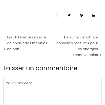
Navigation
Les différentes raisons
Loi sur le climat : de
de
de choisir des meubles
nouvelles mesures pour
en bois
les énergies
l’article
renouvelables
Laisser un commentaire