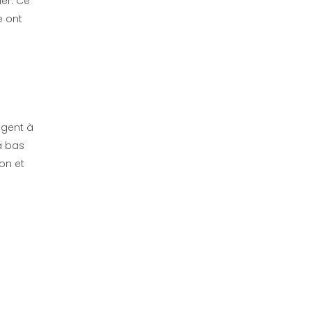
er. Ce
e ont
igent à
à bas
on et