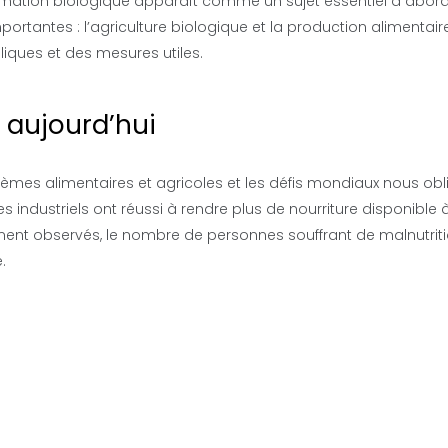
mmation biologique apparaît comme un sujet essentiel à abord
portantes : l’agriculture biologique et la production alimentair
liques et des mesures utiles.
 aujourd’hui
èmes alimentaires et agricoles et les défis mondiaux nous obl
 industriels ont réussi à rendre plus de nourriture disponible 
mment observés, le nombre de personnes souffrant de malnutriti
.