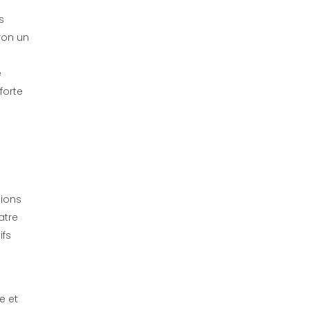
s
ron un
e
forte
tions
atre
ifs
e et