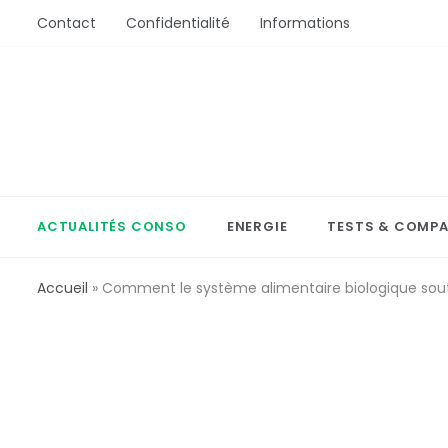
Aller
Contact
Confidentialité
Informations
au
contenu
ActionConsommation
L'Actu Conso ou comment bien acheter
ACTUALITÉS CONSO
ENERGIE
TESTS & COMPA
Accueil
»
Comment le système alimentaire biologique souti