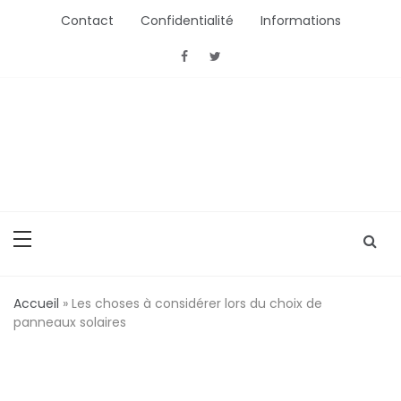
Aller
Contact
Confidentialité
Informations
au
contenu
ActionConsommation
L'Actu Conso ou comment bien acheter
Accueil
»
Les choses à considérer lors du choix de
panneaux solaires