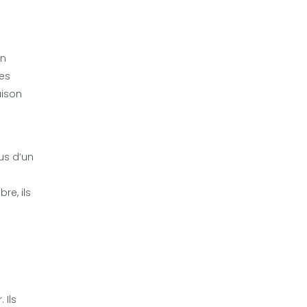
on
nes
aison
us d’un
re, ils
 Ils