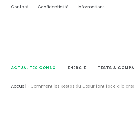
Aller
Contact
Confidentialité
Informations
au
contenu
ActionConsommation
L'Actu Conso ou comment bien acheter
ACTUALITÉS CONSO
ENERGIE
TESTS & COMPA
Accueil
»
Comment les Restos du Cœur font face à la crise 