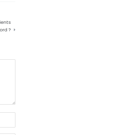
ients
ord ?