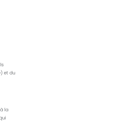
ls
) et du
à la
qui