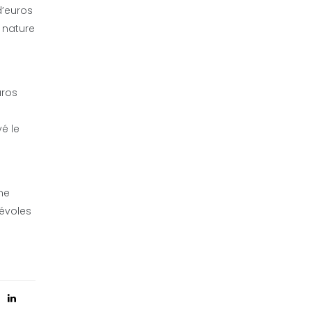
d’euros
 nature
uros
é le
ne
névoles