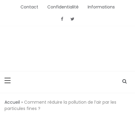
Aller
Contact
Confidentialité
Informations
au
contenu
ActionConsommation
L'Actu Conso ou comment bien acheter
Accueil
»
Comment réduire la pollution de l’air par les
particules fines ?