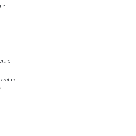
 un
ature
croître
de