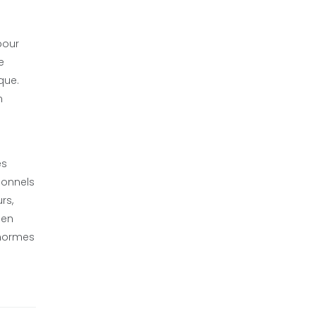
pour
e
que.
n
es
ionnels
rs,
 en
 normes