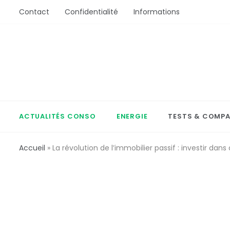
Aller
Contact
Confidentialité
Informations
au
contenu
ActionConsommation
L'Actu Conso ou comment bien acheter
ACTUALITÉS CONSO
ENERGIE
TESTS & COMPA
Accueil
»
La révolution de l’immobilier passif : investir dan