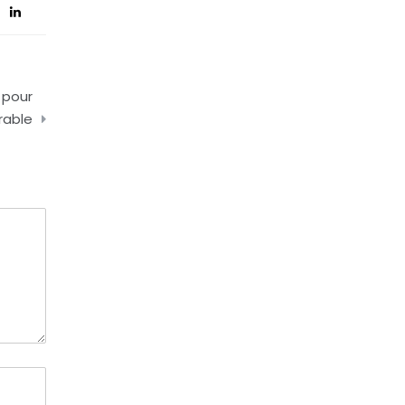
 pour
rable