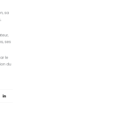
n, sa
,
teur,
ns, ses
ar le
ion du