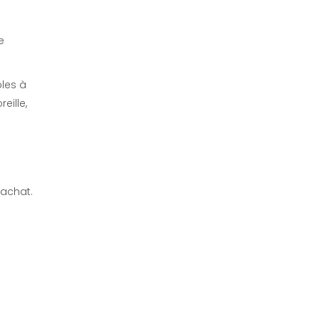
e
bles à
eille,
’achat.
u