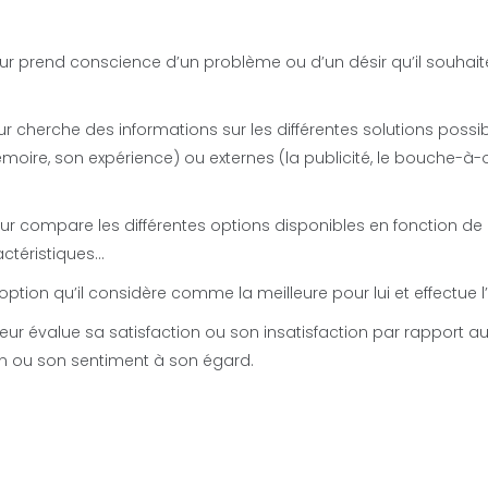
r prend conscience d’un problème ou d’un désir qu’il souhait
 cherche des informations sur les différentes solutions possi
moire, son expérience) ou externes (la publicité, le bouche-à-or
r compare les différentes options disponibles en fonction de
ractéristiques…
option qu’il considère comme la meilleure pour lui et effectue l
r évalue sa satisfaction ou son insatisfaction par rapport a
on ou son sentiment à son égard.