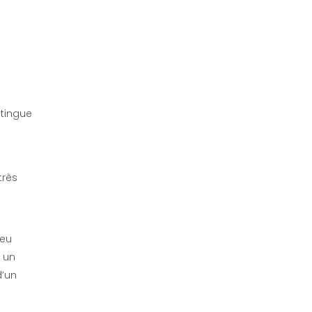
stingue
très
peu
e un
d’un