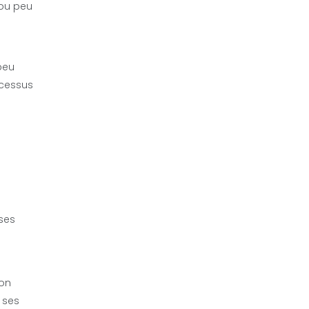
 ou peu
peu
ocessus
ses
son
 ses