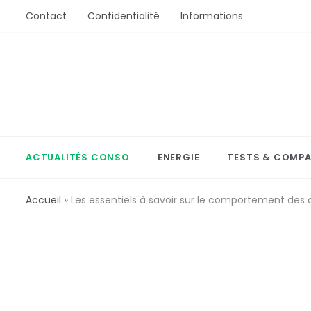
Aller
Contact
Confidentialité
Informations
au
contenu
ActionConsommation
L'Actu Conso ou comment bien acheter
ACTUALITÉS CONSO
ENERGIE
TESTS & COMPA
Accueil
»
Les essentiels à savoir sur le comportement d