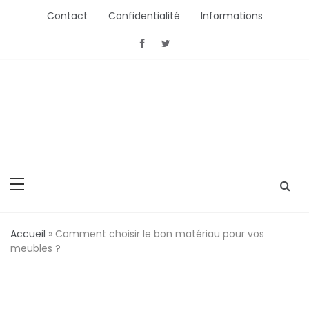
Aller
Contact
Confidentialité
Informations
au
contenu
ActionConsommation
L'Actu Conso ou comment bien acheter
Accueil
»
Comment choisir le bon matériau pour vos
meubles ?