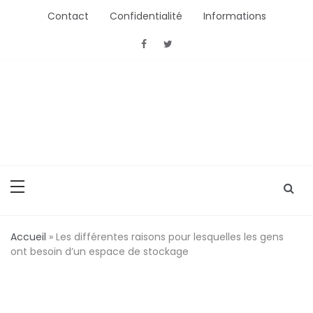
Aller
Contact
Confidentialité
Informations
au
contenu
ActionConsommation
L'Actu Conso ou comment bien acheter
Accueil
»
Les différentes raisons pour lesquelles les gens
ont besoin d’un espace de stockage