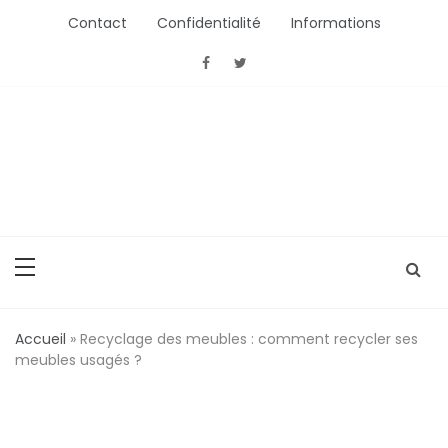
Aller
Contact
Confidentialité
Informations
au
contenu
ActionConsommation
L'Actu Conso ou comment bien acheter
Accueil
»
Recyclage des meubles : comment recycler ses
meubles usagés ?